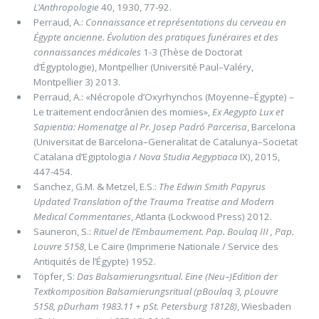
L’Anthropologie
40, 1930, 77-92.
Perraud, A.:
Connaissance et représentations du cerveau en
Égypte ancienne. Évolution des pratiques funéraires et des
connaissances médicales
1-3 (Thèse de Doctorat
d’Égyptologie), Montpellier (Université Paul–Valéry,
Montpellier 3) 2013.
Perraud, A.: «Nécropole d’Oxyrhynchos (Moyenne–Égypte) –
Le traitement endocrânien des momies»,
Ex Aegypto Lux et
Sapientia: Homenatge al Pr. Josep Padró Parcerisa
, Barcelona
(Universitat de Barcelona–Generalitat de Catalunya–Societat
Catalana d’Egiptologia /
Nova Studia Aegyptiaca
IX), 2015,
447-454.
Sanchez, G.M. & Metzel, E.S.:
The Edwin Smith Papyrus
Updated Translation of the Trauma Treatise and Modern
Medical Commentaries
, Atlanta (Lockwood Press) 2012.
Sauneron, S.:
Rituel de l’Embaumement. Pap. Boulaq III , Pap.
Louvre 5158
, Le Caire (Imprimerie Nationale / Service des
Antiquités de l’Égypte) 1952.
Töpfer, S:
Das Balsamierungsritual. Eine (Neu–)Edition der
Textkomposition Balsamierungsritual (pBoulaq 3, pLouvre
5158, pDurham 1983.11 + pSt. Petersburg 18128)
, Wiesbaden