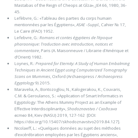
Mastabas of the Reign of Cheops at Gîza»,
JEA
66, 1980, 36-
45.
Lefèbvre, G.: «Tableau des parties du corps humain
mentionnées par les Égyptiens»,
ASAE –Suppl.
, Cahier № 17,
Le Caire (IFAO) 1952.
Lefebvre, G.:
Romans et contes égyptiens de l’époque
pharaonique: Traduction avec introduction, notices et
commentaire
, Paris (A. Maisonneuve / Librairie d’Amérique et
d’Orient) 1982.
Loynes, R.:
Prepared for Eternity: A Study of Human Embalming
Techniques in Ancient Egypt using Computerized Tomography
Scans on Mummies
, Oxford (Archaeopress /
Archaeopress
Egyptology
9) 2015.
Maravelia, A., Bontozoglou, N., Kalogerakou, K., Couvaris,
C.M. & Geroulanos, S.: «Application of Smart Informatics in
Egyptology: The Athens Mummy Project as an Example of
Effective Interdisciplinarity»,
Shodoznavstvo / Сходозна
вство
84, Kiev (NASU) 2019, 127-162 [DOI:
https://doi.org/10.15407/skhodoznavstvo2019.84.127].
Nicolaeff, L.: «Quelques données au sujet des méthodes
d’excérébration employées par les Égyptiens anciens»,