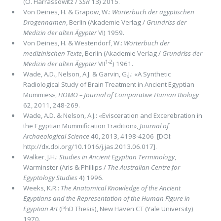
(O. Harrassowitz /
SSR
13) 2015.
Von Deines, H. & Grapow, W.:
Wörterbuch der ägyptischen
Drogennamen
, Berlin (Akademie Verlag /
Grundriss der
Medizin der alten Ägypter
VI) 1959.
Von Deines, H. & Westendorf, W.:
Wörterbuch der
medizinischen Texte
, Berlin (Akademie Verlag /
Grundriss der
1-2
Medizin der alten Ägypter
VII
) 1961.
Wade, A.D., Nelson, A.J. & Garvin, G.J.: «A Synthetic
Radiological Study of Brain Treatment in Ancient Egyptian
Mummies»,
HOMO – Journal of Comparative Human Biology
62, 2011, 248-269.
Wade, A.D. & Nelson, A.J.: «Evisceration and Excerebration in
the Egyptian Mummiﬁcation Tradition»,
Journal of
Archaeological Science
40, 2013, 4198-4206 [DOI:
http://dx.doi.org/10.1016/j.jas.2013.06.017].
Walker, J.H.:
Studies in Ancient Egyptian Terminology
,
Warminster (Aris & Phillips /
The Australian Centre for
Egyptology Studies
4) 1996.
Weeks, K.R.:
The Anatomical Knowledge of the Ancient
Egyptians and the Representation of the Human Figure in
Egyptian Art
(PhD Thesis), New Haven CT (Yale University)
1970.