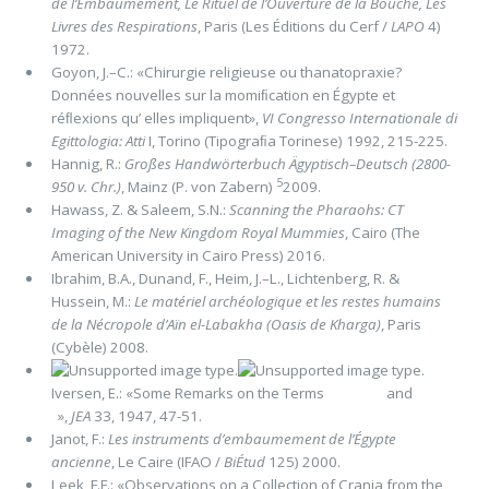
de l’Embaumement, Le Rituel de l’Ouverture de la Bouche, Les
Livres des Respirations
, Paris (Les Éditions du Cerf /
LAPO
4)
1972.
Goyon, J.–C.: «Chirurgie religieuse ou thanatopraxie?
Données nouvelles sur la momiﬁcation en Égypte et
réﬂexions qu’ elles impliquent»,
VI Congresso Internationale di
Egittologia: Atti
I, Torino (Tipograﬁa Torinese) 1992, 215-225.
Hannig, R.:
Großes Handwörterbuch Ägyptisch–Deutsch (2800-
5
950 v. Chr.)
, Mainz (P. von Zabern)
2009.
Hawass, Z. & Saleem, S.N.:
Scanning the Pharaohs: CT
Imaging of the New Kingdom Royal Mummies
, Cairo (The
American University in Cairo Press) 2016.
Ibrahim, B.A., Dunand, F., Heim, J.–L., Lichtenberg, R. &
Hussein, M.:
Le matériel archéologique et les restes humains
de la Nécropole d’Aïn el-Labakha (Oasis de Kharga)
, Paris
(Cybèle) 2008.
Iversen, E.: «Some Remarks on the Terms and
»,
JEA
33, 1947, 47-51.
Janot, F.:
Les instruments d’embaumement de l’Égypte
ancienne
, Le Caire (IFAO /
BiÉtud
125) 2000.
Leek, F.F.: «Observations on a Collection of Crania from the