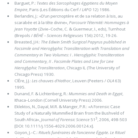
Barguet, P.:
Textes des Sarcophages égyptiens du Moyen
Empire
, Paris (Les Éditions du Cerf /
LAPO
12) 1986.
Berlandini, J.: «D’un percnoptère et de sa relation à Isis, au
scarabée et à la tête divine»,
Parcourir l’éternité: Hommages à
Jean Yoyotte
(Zivie–Coche, C. & Guermeur, I., eds), Turnhout
(Brepols /
BÉHÉ – Sciences Religieuses
156) 2012, 19-26.
Breasted, J.H.:
The Edwin Smith Surgical Papyrus published in
Facsimile and Hieroglyphic Transliteration with Translation and
Commentary in Two Volumes:
I . Hieroglyphic Transliteration
and Commentary, II . Facsimile Plates and Line for Line
Hieroglyphic Transliteration
, Chicago IL (The University of
Chicago Press) 1930.
ClÈre, J.J.:
Les chauves d’Hathor
, Leuven (Peeters /
OLA
63)
1995.
Dunand, F. & Lichtenberg, R.:
Mummies and Death in Egypt
,
Ithaca–London (Cornell University Press) 2006.
Eklektos, N., Dayal, M.R. & Manger, P.R.: «A Forensic Case
Study of a Naturally Mummiﬁed Brain from the Bushveld of
3
South Africa»,
Journal of
Forensic Science
51
, 2006, 498-503
[DOI: 10.1111/j.1556-4029.2006.00124.x].
Goyon, J.–C.:
Rituels funéraires de l’ancienne Égypte. Le Rituel