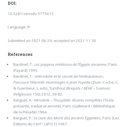
DOI:
10.5281/zenodo.5775615
Language: fr
Submitted on 2021-06-29; accepted on 2021-11-30
References
Bardinet, T.:
Les papyrus médicaux de l’Égypte ancienne
, Paris
(Fayard) 1995.
Bardinet, T.: «Hérodote et le secret de l’embaumeur»,
Parcourir l’éternité: Hommages à Jean Yoyotte
(Zivie–Coche, C.
& Guermeur, I., eds), Turnhout (Brepols /
BÉHÉ – Sciences
Religieuses
156) 2012, 59-82.
Barguet, A.:
Hérodote – Thucydide:
Œuvres complètes
(Texte
présenté, traduit et annoté), Paris (Gallimard / Bibliothèque
de la Pléiade) 1964.
Barguet, P.:
Le Livre des Morts des anciens Égyptiens
, Paris (Les
Éditions du Cerf /
LAPO
1) 1967.