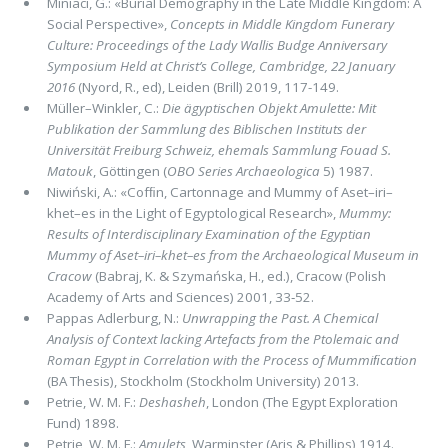
Miniaci, G.: «Burial Demography in the Late Middle Kingdom: A
Social Perspective»,
Concepts in Middle Kingdom Funerary
Culture: Proceedings of the Lady Wallis Budge Anniversary
Symposium Held at Christ’s College, Cambridge, 22 January
2016
(Nyord, R., ed), Leiden (Brill) 2019, 117-149.
Müller–Winkler, C.:
Die ägyptischen Objekt Amulette: Mit
Publikation der Sammlung des Biblischen Instituts der
Universität Freiburg Schweiz, ehemals Sammlung Fouad S.
Matouk
, Göttingen (
OBO Series Archaeologica
5) 1987.
Niwiński, A.: «Cofﬁn, Cartonnage and Mummy of Aset–iri–
khet–es in the Light of Egyptological Research»,
Mummy:
Results of Interdisciplinary Examination of the Egyptian
Mummy of Aset–iri–khet–es from the Archaeological Museum in
Cracow
(Babraj, K. & Szymańska, H., ed.), Cracow (Polish
Academy of Arts and Sciences) 2001, 33‑52.
Pappas Adlerburg, N.:
Unwrapping the Past. A Chemical
Analysis of Context lacking Artefacts from the Ptolemaic and
Roman Egypt in Correlation with the Process of Mummiﬁcation
(BA Thesis), Stockholm (Stockholm University) 2013.
Petrie, W. M. F.:
Deshasheh
, London (The Egypt Exploration
Fund) 1898.
Petrie, W. M. F.:
Amulets
, Warminster (Aris & Phillips) 1914.