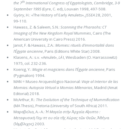
th
the 7
International Congress of Egyptologists
,
Cambridge, 3-9
September 1995
(Eyre, C. ed), Louvain 1998, 497-508.
Györy, H.: «The History of Early Amulets»,
JSSEA
28, 2001,
99‑110.
Hawass, Z. & Saleem, S.N.:
Scanning the Pharaohs: CT
Imaging of the New Kingdom Royal Mummies
, Cairo (The
American University in Cairo Press) 2016.
Janot, F. & Hawass, Z.A.:
Momies: rituels d’immortalité dans
l’Égypte ancienne
, Paris (Editions White Star) 2008.
Klasens, A.: s.v. «Amulet»,
LÄ
I, Wiesbaden (O. Harrassowitz)
1975, col. 232‑236.
Koenig, Y.:
Magie et magiciens dans l’Égypte ancienne
, Paris
(Pygmalion) 1994.
MAN = Museo Arcqueológico Nacional:
Viaje al Interior de las
Momias: Autopsia Virtual a Momias Milenarias
, Madrid (Amat
Editorial) 2018.
McArthur, R.:
The Evolution of the Technique of Mummiﬁcation
(MA Thesis), Pretoria (University of South Africa) 2011.
Mαραβελια, Α.–Α.:
Ἡ Μαγεία στὴν Ἀρχαία Αἴγυπτο :
Μεταφυσικὴ Πεμ πτ ου σία τῆς Χώρας τῶν Θεῶν
, Ἀθήνα
(Ἰάμβλιχος) 2003.