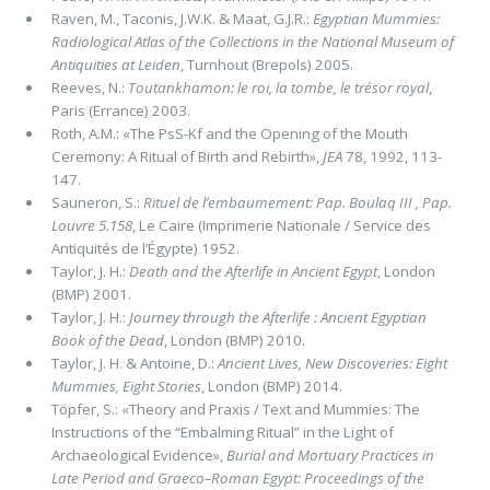
Raven, M., Taconis, J.W.K. & Maat, G.J.R.:
Egyptian Mummies:
Radiological Atlas of the Collections in the National Museum of
Antiquities at Leiden
, Turnhout (Brepols) 2005.
Reeves, N.:
Toutankhamon: le roi, la tombe, le trésor royal
,
Paris (Errance) 2003.
Roth, A.M.: «The PsS-Kf and the Opening of the Mouth
Ceremony: A Ritual of Birth and Rebirth»,
JEA
78, 1992, 113-
147.
Sauneron, S.:
Rituel de l’embaumement: Pap. Boulaq III , Pap.
Louvre 5.158
, Le Caire (Imprimerie Nationale / Service des
Antiquités de l’Égypte) 1952.
Taylor, J. H.:
Death and the Afterlife in Ancient Egypt
, London
(BMP) 2001.
Taylor, J. H.:
Journey through the Afterlife : Ancient Egyptian
Book of the Dead
, London (BMP) 2010.
Taylor, J. H. & Antoine, D.:
Ancient Lives, New Discoveries: Eight
Mummies, Eight Stories
, London (BMP) 2014.
Töpfer, S.: «Theory and Praxis / Text and Mummies: The
Instructions of the “Embalming Ritual” in the Light of
Archaeological Evidence»,
Burial and Mortuary Practices in
Late Period and Graeco–Roman Egypt: Proceedings of the