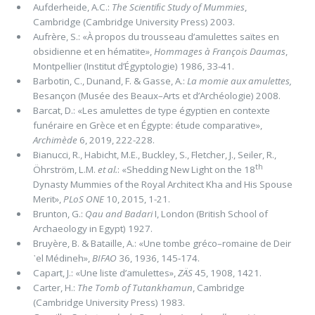
Aufderheide, A.C.:
The Scientiﬁc Study of Mummies
,
Cambridge (Cambridge University Press) 2003.
Aufrère, S.: «À propos du trousseau d’amulettes saïtes en
obsidienne et en hématite»,
Hommages à François Daumas
,
Montpellier (Institut d’Égyptologie) 1986, 33‑41.
Barbotin, C., Dunand, F. & Gasse, A.:
La momie aux amulettes,
Besançon (Musée des Beaux–Arts et d’Archéologie) 2008.
Barcat, D.: «Les amulettes de type égyptien en contexte
funéraire en Grèce et en Égypte: étude comparative»,
Archimède
6, 2019, 222-228.
Bianucci, R., Habicht, M.E., Buckley, S., Fletcher, J., Seiler, R.,
th
Öhrström, L.M.
et al.
: «Shedding New Light on the 18
Dynasty Mummies of the Royal Architect Kha and His Spouse
Merit»,
PLoS ONE
10, 2015, 1-21.
Brunton, G.:
Qau and Badari
I, London (British School of
Archaeology in Egypt) 1927.
Bruyère, B. & Bataille, A.: «Une tombe gréco–romaine de Deir
᾽el Médineh»,
BIFAO
36, 1936, 145‑174.
Capart, J.: «Une liste d’amulettes»,
ZÄS
45, 1908, 1421.
Carter, H.:
The Tomb of Tutankhamun
, Cambridge
(Cambridge University Press) 1983.