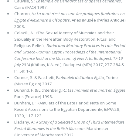
Cauville, S.:
Le temple de Dendara: Les chapelles osiriennes
,
Cairo (IFAO) 1997.
Charron, A.:
La mort n’est pas une ﬁn: pratiques funéraires en
Égypte d’Alexandre à Cléopâtre
, Arles (Musée d’Arles Antique)
2003.
Colazilli, A.: «The Sexual Identity of Mummies and their
Sexuality in the Hereafter: Body Restoration, Ritual and
Religious Belief»,
Burial and Mortuary Practices in Late Period
and Graeco–Roman Egypt: Proceedings of the International
Conference held at the Museum of Fine Arts, Budapest, 17-19
July 2014
(Kóthay, K.A. ed.), Budapest (MFA) 2017, 277‑284 &
Pl. 59: 1-3.
Connor, S. & Facchetti, F.:
Amuleti dell’antico Egitto
, Torino
(Museo Egizio) 2017.
Dunand, F. & Lichtenberg, R.:
Les momies et la mort en Égypte
,
Paris (Errance) 1998.
Dunham, D.: «Amulets of the Late Period: Note on Some
Recent Accessions to the Egyptian Department»,
BMFA
28,
1930, 117‑123.
Eladany, A.:
A Study of a Selected Group of Third Intermediate
Period Mummies in the British Museum
, Manchester
(University of Manchester) 2012.