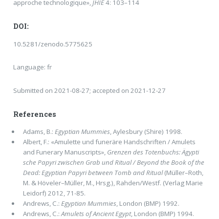
approche technologique»,
JHIE
4: 103–114
DOI:
10.5281/zenodo.5775625
Language: fr
Submitted on 2021-08-27; accepted on 2021-12-27
References
Adams, B.:
Egyptian Mummies
, Aylesbury (Shire) 1998.
Albert, F.: «Amulette und funeräre Handschriften / Amulets
and Funerary Manuscripts»,
Grenzen des Totenbuchs: Ägypti
sche Papyri zwischen Grab und Ritual / Beyond the Book of the
Dead: Egyptian Papyri between Tomb and Ritual
(Müller–Roth,
M. & Höveler–Müller, M., Hrsg.), Rahden/Westf. (Verlag Marie
Leidorf) 2012, 71-85.
Andrews, C.:
Egyptian Mummies
, London (BMP) 1992.
Andrews, C.:
Amulets of Ancient Egypt
, London (BMP) 1994.