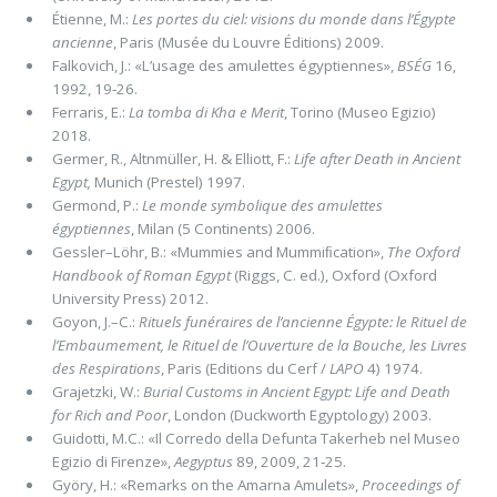
Étienne, M.:
Les portes du ciel: visions du monde dans l’Égypte
ancienne
, Paris (Musée du Louvre Éditions) 2009.
Falkovich, J.: «L’usage des amulettes égyptiennes»,
BSÉG
16,
1992, 19‑26.
Ferraris, E.:
La tomba di Kha e Merit
, Torino (Museo Egizio)
2018.
Germer, R., Altnmüller, H. & Elliott, F.:
Life after Death in Ancient
Egypt,
Munich (Prestel) 1997.
Germond, P.:
Le monde symbolique des amulettes
égyptiennes
, Milan (5 Continents) 2006.
Gessler–Löhr, B.: «Mummies and Mummiﬁcation»,
The Oxford
Handbook of Roman Egypt
(Riggs, C. ed.), Oxford (Oxford
University Press) 2012.
Goyon, J.–C.:
Rituels funéraires de l’ancienne Égypte: le Rituel de
l’Embaumement, le Rituel de l’Ouverture de la Bouche, les Livres
des Respirations
, Paris (Editions du Cerf /
LAPO
4) 1974.
Grajetzki, W.:
Burial Customs in Ancient Egypt: Life and Death
for Rich and Poor
, London (Duckworth Egyptology) 2003.
Guidotti, M.C.: «Il Corredo della Defunta Takerheb nel Museo
Egizio di Firenze»,
Aegyptus
89, 2009, 21‑25.
Györy, H.: «Remarks on the Amarna Amulets»,
Proceedings of